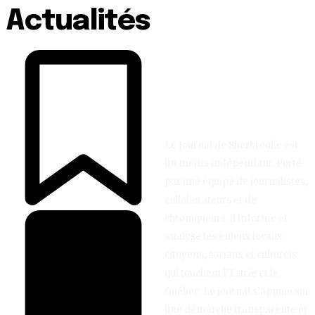
Actualités
Le Journal de Sherbrooke est
un média indépendant. Porté
par une équipe de journalistes,
collaborateurs et de
chroniqueurs, il informe et
analyse les enjeux locaux,
citoyens, sociaux et culturels
qui touchent l’Estrie et le
Québec. Le journal s’appuie sur
une démarche transparente et