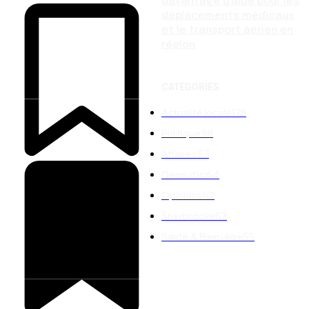
davantage d’aide pour les
déplacements médicaux
et le transport aérien en
région
CATÉGORIES
Actualité locale
138
Politique
98
Affaires
67
Gens d'ici
64
Opinions
62
Sherbrooke
62
Santé & Bien-être
55