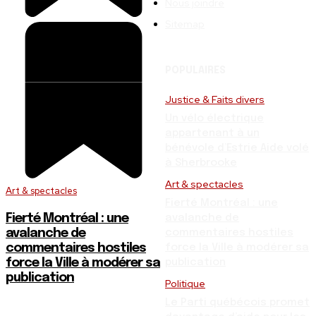
Nous joindre
Sitemap
POPULAIRES
Justice & Faits divers
Un vélo électrique
appartenant à un
bénévole d’Estrie Aide volé
à Sherbrooke
Art & spectacles
Art & spectacles
Fierté Montréal : une
Fierté Montréal : une
avalanche de
avalanche de
commentaires hostiles
commentaires hostiles
force la Ville à modérer sa
force la Ville à modérer sa
publication
publication
Politique
Le Parti québécois promet