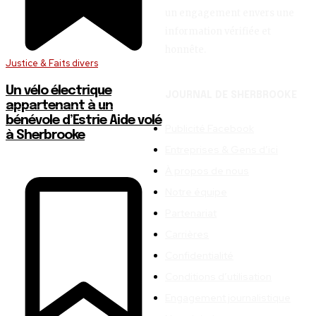
un engagement envers une
information vérifiée et
honnête.
Justice & Faits divers
Un vélo électrique
JOURNAL DE SHERBROOKE
appartenant à un
bénévole d’Estrie Aide volé
Publicité Facebook
à Sherbrooke
Entreprises & Gens d’ici
À propos de nous
Notre équipe
Partenariat
Carrières
Confidentialité
Conditions d’utilisation
Engagement journalistique