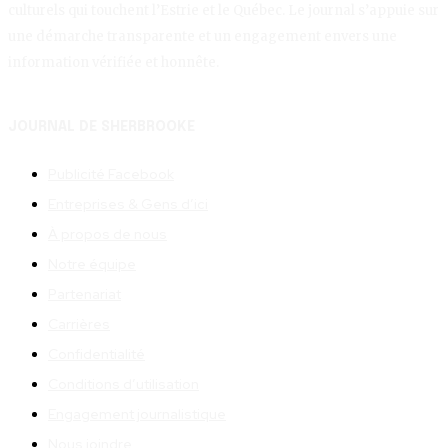
culturels qui touchent l’Estrie et le Québec. Le journal s’appuie sur
une démarche transparente et un engagement envers une
information vérifiée et honnête.
JOURNAL DE SHERBROOKE
Publicité Facebook
Entreprises & Gens d’ici
À propos de nous
Notre équipe
Partenariat
Carrières
Confidentialité
Conditions d’utilisation
Engagement journalistique
Nous joindre