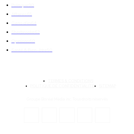
Politique
90
Affaires
65
Gens d'ici
64
Sherbrooke
62
Opinions
60
Santé & Bien-être
50
TERMES & CONDITIONS
POLITIQUE DE CONFIDENTIALITÉ
SITEMAP
Groupe Boréal Média inc. Tous droits réservés