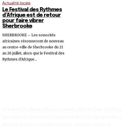
Actualité locale
Le Festival des Rythmes
d’Afrique est de retour
pour faire vibrer
Sherbrooke
SHERBROOKE – Les sonorités
africaines résonneront de nouveau
au centre-ville de Sherbrooke du 21
au 26 juillet, alors que le Festival des
Rythmes d'Afrique...
Le Journal de Sherbrooke est un média indépendant. Porté par
une équipe de journalistes, collaborateurs et de chroniqueurs, il
informe et analyse les enjeux locaux, citoyens, sociaux et