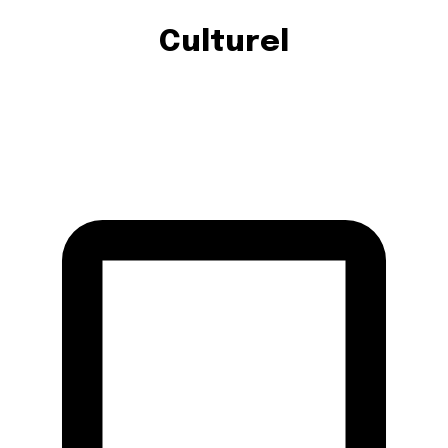
Culturel
ACTUALITÉ LOCALE
AFFAIRES
ART & SPECTACLES
CINÉMA
ÉDUCATION