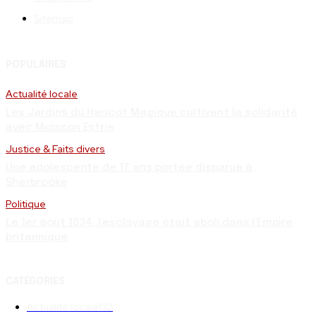
Sitemap
POPULAIRES
Actualité locale
Les Jardins du Haricot Magique cultivent la solidarité
avec Moisson Estrie
Justice & Faits divers
Une adolescente de 17 ans portée disparue à
Sherbrooke
Politique
Le 1er août 1834, l’esclavage était aboli dans l’Empire
britannique
CATÉGORIES
Actualité locale
132