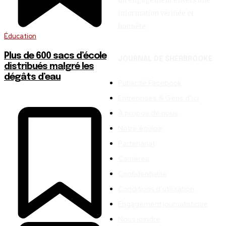
un engagement envers une
information vérifiée et
honnête.
Éducation
Plus de 600 sacs d’école
JOURNAL DE SHERBROOKE
distribués malgré les
dégâts d’eau
Publicité Facebook
Entreprises & Gens d’ici
À propos de nous
Notre équipe
Partenariat
Carrières
Confidentialité
Conditions d’utilisation
Engagement journalistique
Nous joindre