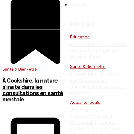
Sitemap
POPULAIRES
Éducation
Plus de 600 sacs d’école
distribués malgré les
dégâts d’eau
Santé & Bien-être
Santé & Bien-être
À Cookshire, la nature
À Cookshire, la nature
s’invite dans les
s’invite dans les
consultations en santé
consultations en santé
mentale
mentale
Actualité locale
Une marche
commémorative à
Sherbrooke pour les
victimes de surdoses