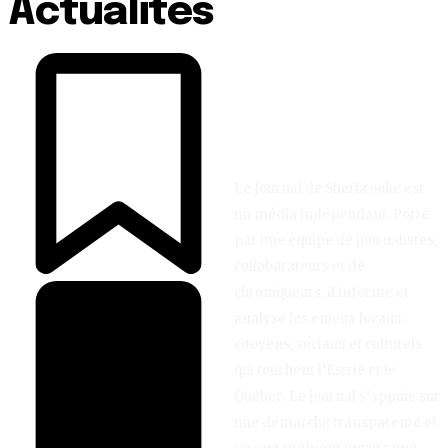
Actualités
Le Journal de Sherbrooke est
un média indépendant. Porté
par une équipe de journalistes,
collaborateurs et de
chroniqueurs, il informe et
analyse les enjeux locaux,
citoyens, sociaux et culturels
qui touchent l’Estrie et le
Québec. Le journal s’appuie sur
une démarche transparente et