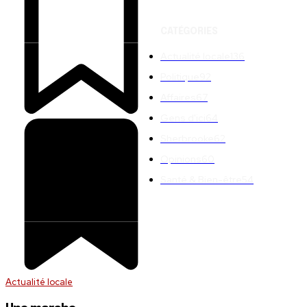
CATÉGORIES
Actualité locale
136
Politique
92
Affaires
67
Gens d'ici
64
Sherbrooke
62
Opinions
60
Santé & Bien-être
54
Actualité locale