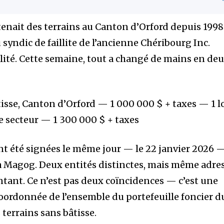
tenait des terrains au Canton d’Orford depuis 1998
syndic de faillite de l’ancienne Chéribourg Inc.
ité. Cette semaine, tout a changé de mains en de
âtisse, Canton d’Orford — 1 000 000 $ + taxes — 1 l
 secteur — 1 300 000 $ + taxes
ont été signées le même jour — le 22 janvier 2026 
à Magog. Deux entités distinctes, mais même adre
ntant. Ce n’est pas deux coïncidences — c’est une
coordonnée de l’ensemble du portefeuille foncier d
 terrains sans bâtisse.