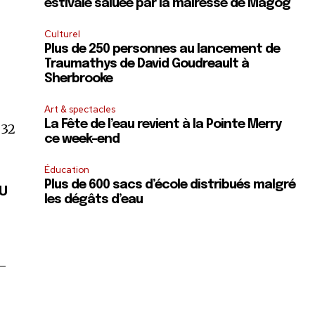
estivale saluée par la mairesse de Magog
Culturel
Plus de 250 personnes au lancement de
Traumathys de David Goudreault à
Sherbrooke
Art & spectacles
La Fête de l’eau revient à la Pointe Merry
 32
ce week-end
Éducation
Plus de 600 sacs d’école distribués malgré
AU
les dégâts d’eau
5:50
 —