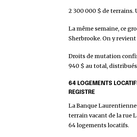
2 300 000 $ de terrains.
La même semaine, ce gro
Sherbrooke. On y revient
Droits de mutation confirmé
940 $ au total, distribués
Écoutez cet article en version audio :
64 LOGEMENTS LOCATIF
REGISTRE
0:00
La Banque Laurentienne a
terrain vacant de la rue
64 logements locatifs.
Rejoignez notre