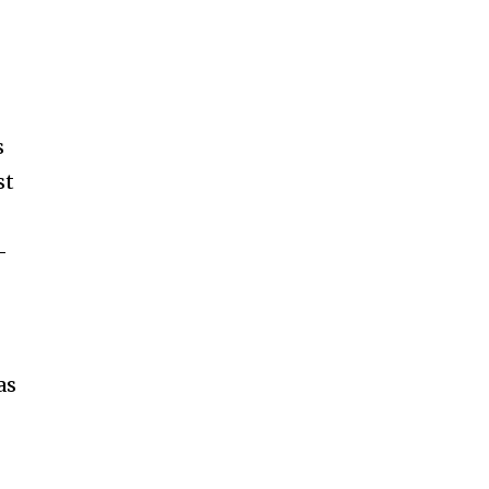
s
st
—
as