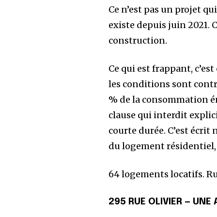
communauté d’
Ce n’est pas un projet q
existe depuis juin 2021. 
GRATUITEMENT e
construction.
part à la conver
Pour vous abonner, il vous suffit 
Ce qui est frappant, c’est
notre site web ou de cliquer sur
les conditions sont contr
% de la consommation én
clause qui interdit expli
courte durée. C’est écrit
À propos
Dernières publica
du logement résidentiel,
Simon Perras
64 logements locatifs. R
Simon Perras, diplômé en programmat
hypothécaire indépendant, il s’est s
financiers et hypothécaires. À trave
295 RUE OLIVIER — UNE 
concrètes sur les citoyens.