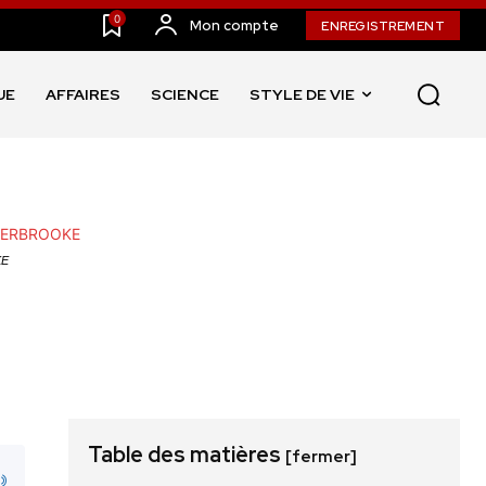
0
Mon compte
ENREGISTREMENT
UE
AFFAIRES
SCIENCE
STYLE DE VIE
KE
Table des matières
[fermer]