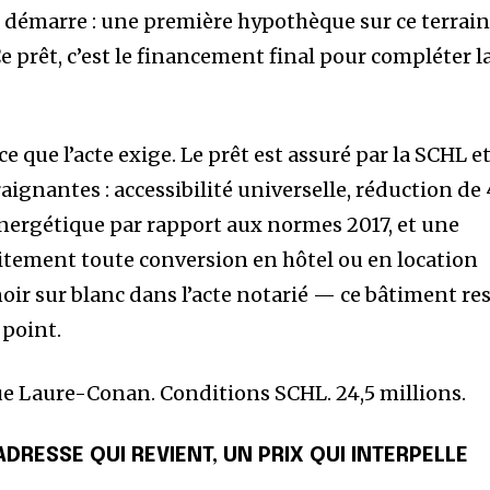
abonnés
ui démarre : une première hypothèque sur ce terrai
Ce prêt, c’est le financement final pour compléter l
t prenez
sation.
d’entrer votre adresse courriel sur
 ce que l’acte exige. Le prêt est assuré par la SCHL e
J’ai lu et j’acce
 le bouton d’abonnement ci-dessous.
aignantes : accessibilité universelle, réduction de
ergétique par rapport aux normes 2017, et une
citement toute conversion en hôtel ou en location
 noir sur blanc dans l’acte notarié — ce bâtiment re
tions
 point.
ue Laure-Conan. Conditions SCHL. 24,5 millions.
ion-analyse et en conseil en sécurité financière. Ancien conseiller 
pécialisé dans les stratégies de financement à impact fiscal et l’an
rs ses chroniques, il propose un regard terrain sur les politiques publ
ADRESSE QUI REVIENT, UN PRIX QUI INTERPELLE