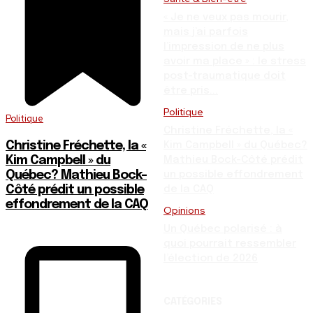
« Je ne veux pas mourir,
mais j’ai parfois
l’impression de ne plus
avoir ma place » : le stress
post-traumatique doit
être pris...
Politique
Politique
Christine Fréchette, la «
Christine Fréchette, la «
Kim Campbell » du Québec?
Kim Campbell » du
Mathieu Bock-Côté prédit
Québec? Mathieu Bock-
un possible effondrement
Côté prédit un possible
de la CAQ
effondrement de la CAQ
Opinions
Un Québec polarisé : à
quoi pourrait ressembler
l’élection de 2026
CATÉGORIES