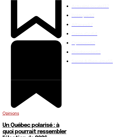
Actualité locale
137
Politique
97
Affaires
67
Gens d'ici
64
Opinions
62
Sherbrooke
62
Santé & Bien-être
55
Opinions
Un Québec polarisé : à
quoi pourrait ressembler