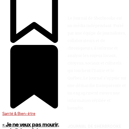
Le Journal de Sherbrooke est
un média indépendant. Porté
par une équipe de journalistes,
collaborateurs et de
chroniqueurs, il informe et
analyse les enjeux locaux,
citoyens, sociaux et culturels
qui touchent l’Estrie et le
Québec. Le journal s’appuie sur
une démarche transparente et
un engagement envers une
information vérifiée et
honnête.
Santé & Bien-être
« Je ne veux pas mourir,
JOURNAL DE SHERBROOKE