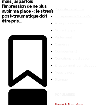
mais j’ai parfois
l’impression de ne plus
Publicité Facebook
avoir ma place » : le stress
Entreprises & Gens d’ici
post-traumatique doit
être pris...
À propos de nous
Notre équipe
Partenariat
Carrières
Confidentialité
Conditions d’utilisation
Engagement journalistique
Nous joindre
Sitemap
POPULAIRES
Santé & Bien-être