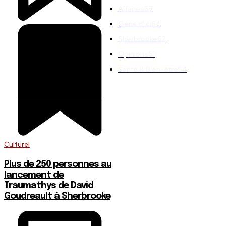
Affaires
67
Gens d'ici
64
Sherbrooke
62
Opinions
61
Santé & Bien-être
54
Culturel
Plus de 250 personnes au
lancement de
Traumathys de David
Goudreault à Sherbrooke