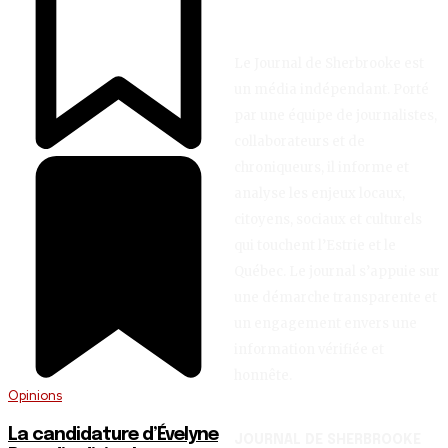
Le Journal de Sherbrooke est
un média indépendant. Porté
par une équipe de journalistes,
collaborateurs et de
chroniqueurs, il informe et
analyse les enjeux locaux,
citoyens, sociaux et culturels
qui touchent l’Estrie et le
Québec. Le journal s’appuie sur
une démarche transparente et
un engagement envers une
information vérifiée et
honnête.
Opinions
La candidature d’Évelyne
JOURNAL DE SHERBROOKE