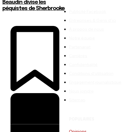
Beaudin divise les
péquistes de Sherbrooke
Publicité Facebook
Entreprises & Gens d’ici
À propos de nous
Notre équipe
Partenariat
Carrières
Confidentialité
Conditions d’utilisation
Engagement journalistique
Nous joindre
Sitemap
POPULAIRES
Opinions