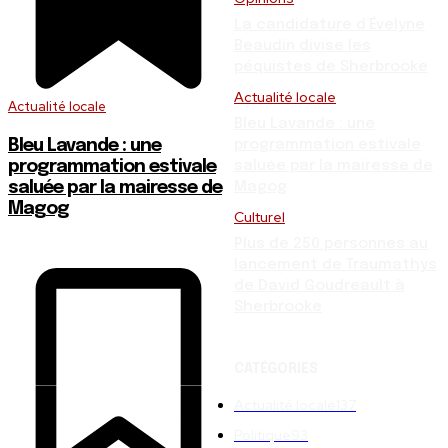
La candidature d’Évelyne
Beaudin divise les
péquistes de Sherbrooke
Actualité locale
Actualité locale
Bleu Lavande : une
Bleu Lavande : une
programmation estivale
programmation estivale
saluée par la mairesse de
saluée par la mairesse de
Magog
Magog
Culturel
Plus de 250 personnes au
lancement de Traumathys
de David Goudreault à
Sherbrooke
CATÉGORIES
Actualité locale
137
Politique
93