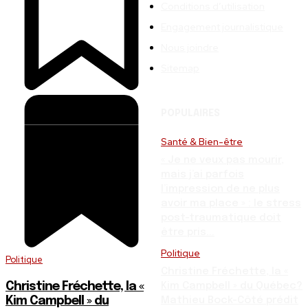
Conditions d’utilisation
Engagement journalistique
Nous joindre
Sitemap
POPULAIRES
Santé & Bien-être
« Je ne veux pas mourir,
mais j’ai parfois
l’impression de ne plus
avoir ma place » : le stress
post-traumatique doit
être pris...
Politique
Politique
Christine Fréchette, la «
Christine Fréchette, la «
Kim Campbell » du Québec?
Kim Campbell » du
Mathieu Bock-Côté prédit