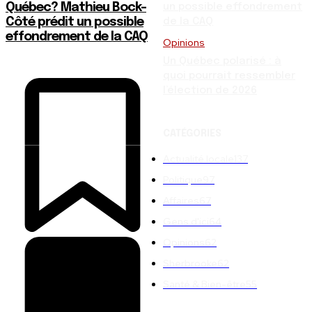
Québec? Mathieu Bock-
un possible effondrement
Côté prédit un possible
de la CAQ
effondrement de la CAQ
Opinions
Un Québec polarisé : à
quoi pourrait ressembler
l’élection de 2026
CATÉGORIES
Actualité locale
137
Politique
97
Affaires
67
Gens d'ici
64
Opinions
62
Sherbrooke
62
Santé & Bien-être
55