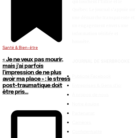
qui touchent l’Estrie et le
Québec. Le journal s’appuie sur
une démarche transparente et
un engagement envers une
information vérifiée et
honnête.
Santé & Bien-être
« Je ne veux pas mourir,
JOURNAL DE SHERBROOKE
mais j’ai parfois
l’impression de ne plus
Publicité Facebook
avoir ma place » : le stress
Entreprises & Gens d’ici
post-traumatique doit
être pris...
À propos de nous
Notre équipe
Partenariat
Carrières
Confidentialité