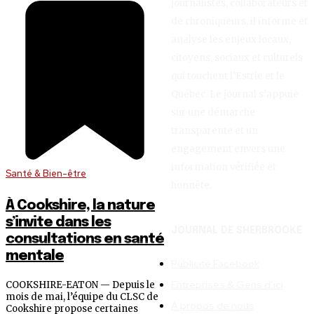
journalistes, collaborateurs et
de chroniqueurs, il informe et
analyse les enjeux locaux,
citoyens, sociaux et culturels
qui touchent l’Estrie et le
Québec. Le journal s’appuie
sur une démarche
transparente et un
engagement envers une
information vérifiée et
Santé & Bien-être
honnête.
À Cookshire, la nature
s’invite dans les
JOURNAL DE SHERBROOKE
consultations en santé
mentale
Publicité Facebook
Entreprises & Gens d’ici
COOKSHIRE-EATON — Depuis le
mois de mai, l’équipe du CLSC de
À propos de nous
Cookshire propose certaines