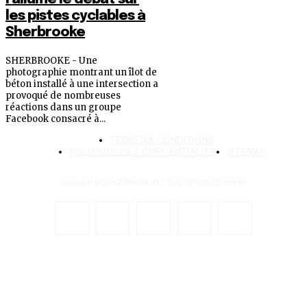
les pistes cyclables à
Sherbrooke
SHERBROOKE - Une
photographie montrant un îlot de
béton installé à une intersection a
provoqué de nombreuses
réactions dans un groupe
Facebook consacré à...
TERMES & CONDITIONS
POLITIQUE DE CONFIDENTIALITÉ
SITEMAP
Groupe Boréal Média inc. Tous droits réservés