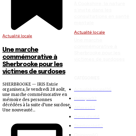
À Cookshire, la nature
s’invite dans les
consultations en santé
mentale
Actualité locale
Actualité locale
Une marche
commémorative à
Une marche
Sherbrooke pour les
commémorative à
victimes de surdoses
Sherbrooke pour les
victimes de surdoses
CATÉGORIES
SHERBROOKE — IRIS Estrie
Actualité locale
136
organisera, le vendredi 28 août,
une marche commémorative en
Politique
92
mémoire des personnes
décédées à la suite d’une surdose.
Affaires
67
Une nouveauté...
Gens d'ici
64
Sherbrooke
62
Opinions
60