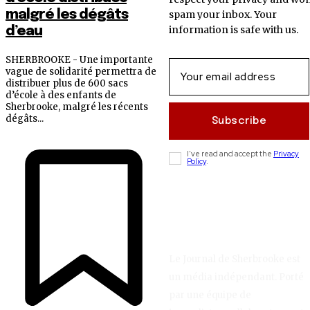
malgré les dégâts
spam your inbox. Your
information is safe with us.
d’eau
SHERBROOKE - Une importante
vague de solidarité permettra de
distribuer plus de 600 sacs
d’école à des enfants de
Sherbrooke, malgré les récents
dégâts...
Subscribe
I've read and accept the
Privacy
Policy
.
Le Journal de Sherbrooke est
un média indépendant. Porté
par une équipe de