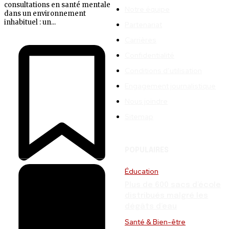
consultations en santé mentale
Notre équipe
dans un environnement
inhabituel : un...
Partenariat
Carrières
Confidentialité
Conditions d’utilisation
Engagement journalistique
Nous joindre
Sitemap
POPULAIRES
Éducation
Plus de 600 sacs d’école
distribués malgré les
dégâts d’eau
Santé & Bien-être