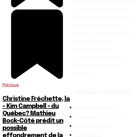
de chroniqueurs, il informe et
analyse les enjeux locaux,
citoyens, sociaux et culturels
qui touchent l’Estrie et le
Québec. Le journal s’appuie
sur une démarche
transparente et un
engagement envers une
information vérifiée et
honnête.
Politique
JOURNAL DE SHERBROOKE
Christine Fréchette, la
« Kim Campbell » du
Publicité Facebook
Québec? Mathieu
Entreprises & Gens d’ici
Bock-Côté prédit un
À propos de nous
possible
Notre équipe
effondrement de la