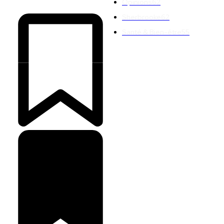
Opinions
62
Sherbrooke
62
Santé & Bien-être
55