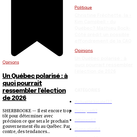
Politique
Christine Fréchette, la «
Kim Campbell » du
Québec? Mathieu Bock-
Côté prédit un possible
effondrement de la CAQ
Opinions
Un Québec polarisé : à
Opinions
quoi pourrait ressembler
l’élection de 2026
Un Québec polarisé : à
quoi pourrait
ressembler l’élection
CATÉGORIES
de 2026
Actualité locale
137
Politique
97
SHERBROOKE — Il est encore trop
tôt pour déterminer avec
Affaires
67
précision ce que sera le prochain
gouvernement élu au Québec. Par
Gens d'ici
64
contre, des tendances...