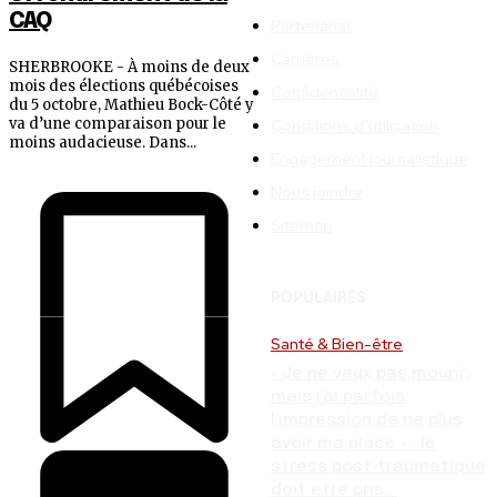
CAQ
Partenariat
Carrières
SHERBROOKE - À moins de deux
mois des élections québécoises
Confidentialité
du 5 octobre, Mathieu Bock-Côté y
va d’une comparaison pour le
Conditions d’utilisation
moins audacieuse. Dans...
Engagement journalistique
Nous joindre
Sitemap
POPULAIRES
Santé & Bien-être
« Je ne veux pas mourir,
mais j’ai parfois
l’impression de ne plus
avoir ma place » : le
stress post-traumatique
doit être pris...