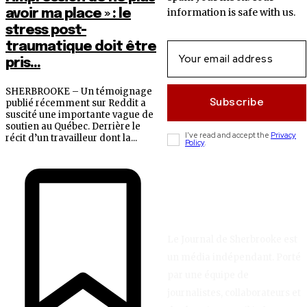
information is safe with us.
avoir ma place » : le
stress post-
traumatique doit être
pris...
SHERBROOKE – Un témoignage
Subscribe
publié récemment sur Reddit a
suscité une importante vague de
soutien au Québec. Derrière le
I've read and accept the
Privacy
récit d’un travailleur dont la...
Policy
.
Le Journal de Sherbrooke est
un média indépendant. Porté
par une équipe de
journalistes, collaborateurs et