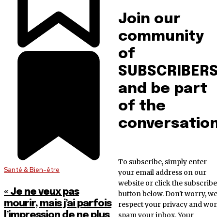
Join our
community
of
SUBSCRIBER
and be part
of the
conversation
To subscribe, simply enter
Santé & Bien-être
your email address on our
website or click the subscribe
« Je ne veux pas
button below. Don't worry, w
mourir, mais j’ai parfois
respect your privacy and won
l’impression de ne plus
spam your inbox. Your