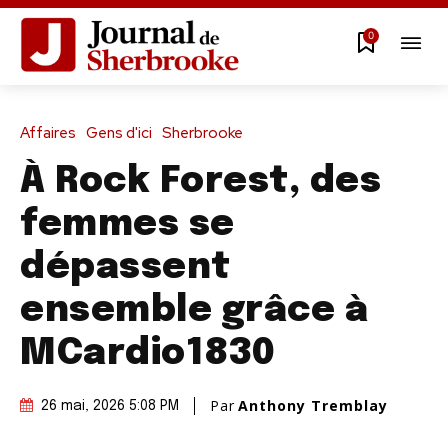
0
Affaires
Gens d'ici
Sherbrooke
À Rock Forest, des
femmes se
dépassent
ensemble grâce à
MCardio1830
Par
Anthony Tremblay
26 mai, 2026 5:08 PM