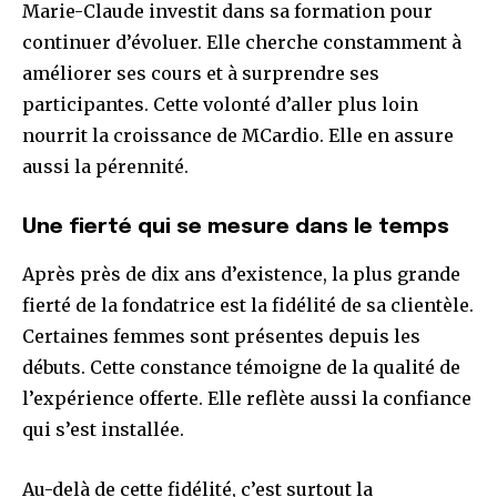
Marie-Claude investit dans sa formation pour
J’ai lu et j’accepte la
politique de confidentialité
.
continuer d’évoluer. Elle cherche constamment à
améliorer ses cours et à surprendre ses
participantes. Cette volonté d’aller plus loin
À propos
Dernières publications
nourrit la croissance de MCardio. Elle en assure
aussi la pérennité.
Une fierté qui se mesure dans le temps
Anthony Tremblay
(
Chroniqueur
)
Après près de dix ans d’existence, la plus grande
Anthony Tremblay est chroniqueur et créateur de contenu
fierté de la fondatrice est la fidélité de sa clientèle.
basé à Sherbrooke. Collaborateur et fondateur de projets
Certaines femmes sont présentes depuis les
éditoriaux indépendants, il écrit sur la politique, la culture
débuts. Cette constance témoigne de la qualité de
et l’identité. Libraire passionné de livres anciens et
traducteur à ses heures, il s’intéresse aux langues et aux
l’expérience offerte. Elle reflète aussi la confiance
cultures.
qui s’est installée.
Au-delà de cette fidélité, c’est surtout la