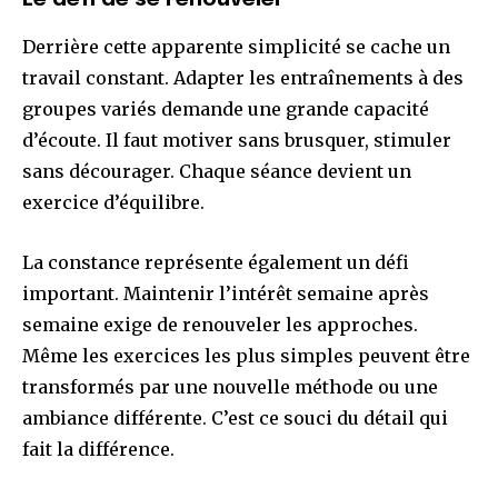
Écoutez cet article en version audio :
Derrière cette apparente simplicité se cache un
travail constant. Adapter les entraînements à des
0:00
9:04
groupes variés demande une grande capacité
d’écoute. Il faut motiver sans brusquer, stimuler
sans décourager. Chaque séance devient un
Rejoignez notre communauté
d’abonnés GRATUITEMENT et
exercice d’équilibre.
prenez part à la conversation.
La constance représente également un défi
Pour vous abonner, il vous suffit d’entrer votre adresse
important. Maintenir l’intérêt semaine après
courriel sur notre site web ou de cliquer sur le bouton
d’abonnement ci-dessous.
semaine exige de renouveler les approches.
Même les exercices les plus simples peuvent être
transformés par une nouvelle méthode ou une
ambiance différente. C’est ce souci du détail qui
fait la différence.
ENREGISTREMENT