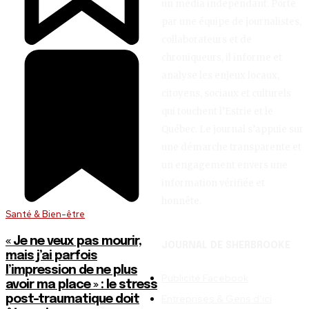
un média indépendant. Porté
par une équipe de journalistes,
collaborateurs et de
chroniqueurs, il informe et
analyse les enjeux locaux,
citoyens, sociaux et culturels
qui touchent l’Estrie et le
Québec. Le journal s’appuie sur
une démarche transparente et
un engagement envers une
information vérifiée et
honnête.
Santé & Bien-être
« Je ne veux pas mourir,
JOURNAL DE SHERBROOKE
mais j’ai parfois
l’impression de ne plus
Publicité Facebook
avoir ma place » : le stress
Entreprises & Gens d’ici
post-traumatique doit