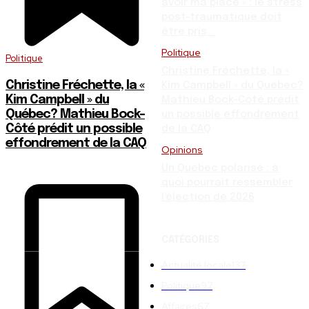
avoir ma place » : le stress
post-traumatique doit
être pris...
Politique
Politique
Christine Fréchette, la «
Christine Fréchette, la «
Kim Campbell » du Québec?
Kim Campbell » du
Mathieu Bock-Côté prédit
Québec? Mathieu Bock-
un possible effondrement
Côté prédit un possible
de la CAQ
effondrement de la CAQ
Opinions
Un Québec polarisé : à
quoi pourrait ressembler
l’élection de 2026
CATÉGORIES
Actualité locale
137
Politique
97
Affaires
67