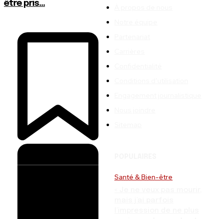
être pris...
À propos de nous
Notre équipe
Partenariat
Carrières
Confidentialité
Conditions d’utilisation
Engagement journalistique
Nous joindre
Sitemap
POPULAIRES
Santé & Bien-être
« Je ne veux pas mourir,
mais j’ai parfois
l’impression de ne plus