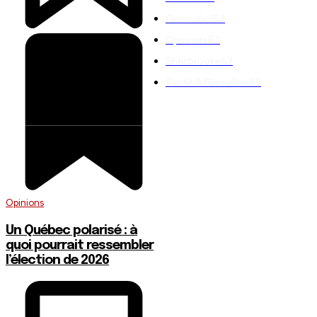
Gens d'ici
64
Opinions
62
Sherbrooke
62
Santé & Bien-être
55
Opinions
Un Québec polarisé : à
quoi pourrait ressembler
l’élection de 2026